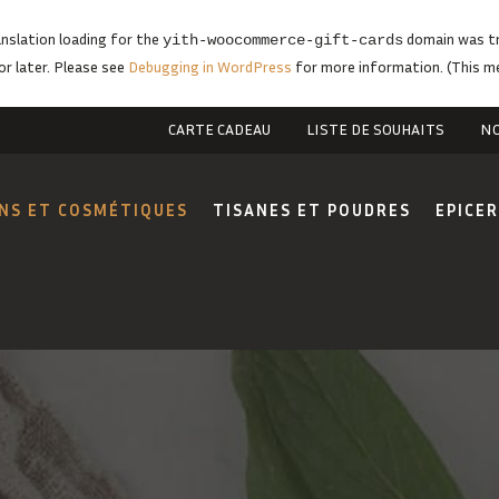
anslation loading for the
domain was tri
yith-woocommerce-gift-cards
or later. Please see
Debugging in WordPress
for more information. (This me
CARTE CADEAU
LISTE DE SOUHAITS
NO
NS ET COSMÉTIQUES
TISANES ET POUDRES
EPICER