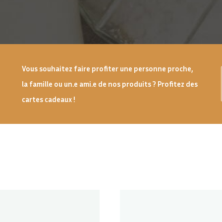
Vous souhaitez faire profiter une personne proche,
la famille ou un.e ami.e de nos produits ? Profitez des
cartes cadeaux !