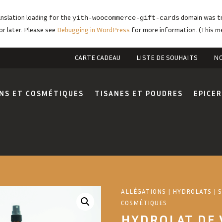
anslation loading for the
domain was tri
yith-woocommerce-gift-cards
or later. Please see
Debugging in WordPress
for more information. (This me
CARTE CADEAU
LISTE DE SOUHAITS
NO
NS ET COSMÉTIQUES
TISANES ET POUDRES
EPICER
ALLÉGATIONS
|
HYDROLATS
|
S
COSMÉTIQUES
HYDROLAT DE 