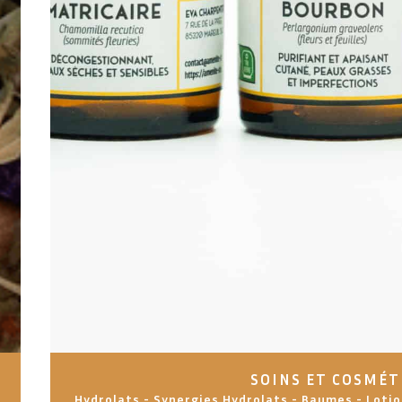
SOINS ET COSMÉT
Hydrolats - Synergies Hydrolats - Baumes - Lotio