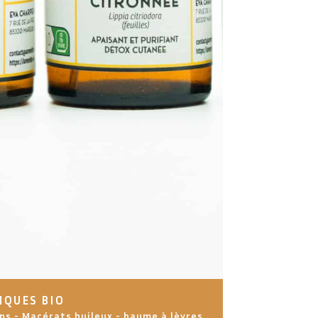
IQUES BIO
ns - Macérats huileux - baume à lèvres