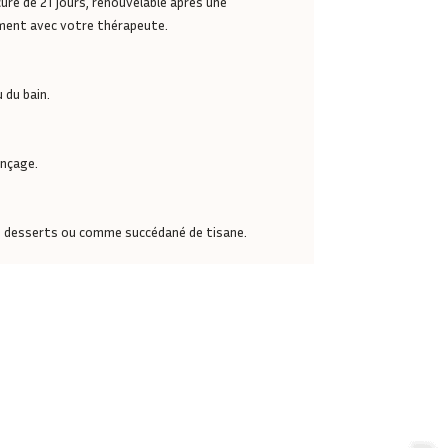
 cure de 21 jours, renouvelable après une
ément avec votre thérapeute.
 du bain.
inçage.
u desserts ou comme succédané de tisane.