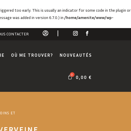
ggered too early. This is usually an indicator for some code in the plugin or
ssage was added in version 6.7.0.) in
/home/amenite/www/wp-

US CONTACTER
IE
OÙ ME TROUVER?
NOUVEAUTÉS
0,00
€
OINS ET
VERVEINE