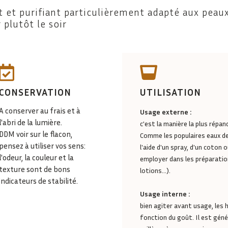
t et purifiant particulièrement adapté aux peau
plutôt le soir


CONSERVATION
UTILISATION
A conserver au frais et à
Usage externe :
l'abri de la lumière.
c'est la manière la plus répan
DDM voir sur le flacon,
Comme les populaires eaux de 
pensez à utiliser vos sens:
l'aide d'un spray, d'un coto
l'odeur, la couleur et la
employer dans les préparati
texture sont de bons
lotions...).
indicateurs de stabilité.
Usage interne :
bien agiter avant usage, les 
fonction du goût. Il est gén