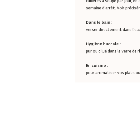
cuillères à soupe par jour, en
semaine d'arrêt. Voir précis
Dans le bain :
verser directement dans l'eau
Hygiène buccale :
pur ou dilué dans le verre de r
En cuisine :
pour aromatiser vos plats o