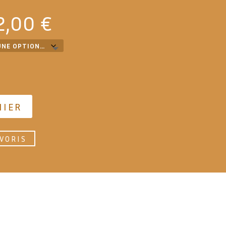
Plage
2,00
€
de
prix :
9,00 €
à
12,00 €
NIER
VORIS