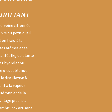
URIFIANT
 verveine citronnée
uivre ou petit outil
 en frais, à la
 ses arômes et sa
alité : 1kg de plante
Cet hydrolat ou
le » est obtenue
la distillation à
ent à la vapeur
audronnier de la
village proche a
ambic inox artisanal.