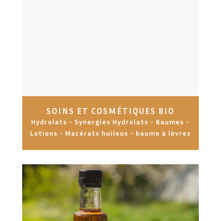
SOINS ET COSMÉTIQUES BIO
Hydrolats - Synergies Hydrolats - Baumes -
Lotions - Macérats huileux - baume à lèvres