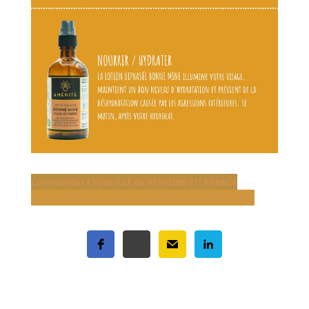
Commander
L’hydrolat de VERVEINE CITRONNÉE
Commander la
Lotion visage biphasée BONNE MINE