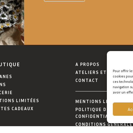
UTIQUE
A PROPOS
Pour offrir l
ATELIERS ET MARCHÉ
SANES
cookies pour
CONTACT
ces technolo
NS
navigation s
CERIE
avoir un effe
TIONS LIMITÉES
MENTIONS LÉGALES
RTES CADEAUX
Ac
POLITIQUE DE
CONFIDENTIALITÉ
CONDITIONS GÉNÉRALE
DE VENTE (CGV)