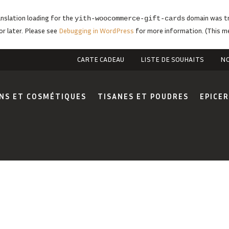
anslation loading for the
domain was tri
yith-woocommerce-gift-cards
or later. Please see
Debugging in WordPress
for more information. (This me
CARTE CADEAU
LISTE DE SOUHAITS
NO
NS ET COSMÉTIQUES
TISANES ET POUDRES
EPICER