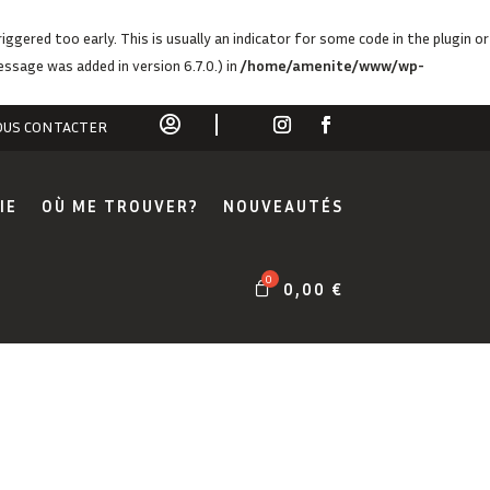
ggered too early. This is usually an indicator for some code in the plugin or
ssage was added in version 6.7.0.) in
/home/amenite/www/wp-

US CONTACTER
IE
OÙ ME TROUVER?
NOUVEAUTÉS
0,00
€