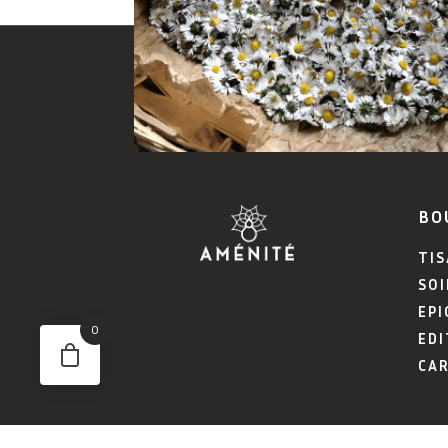
BO
TI
SOI
EPI
0
EDI
CA