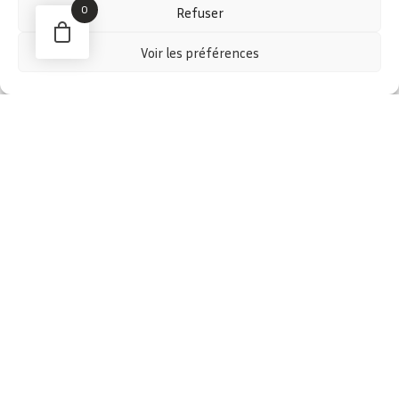
0
Refuser
Voir les préférences
SOINS ET COSMÉTIQUES BIO
Hydrolats - Synergies Hydrolats - Baumes -
Lotions - Macérats huileux - baume à lèvres