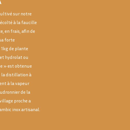
A
cultivé sur notre
écolté à la faucille
e, en frais, afin de
sa forte
: 1kg de plante
Cet hydrolat ou
le » est obtenue
la distillation à
ent à la vapeur
audronnier de la
village proche a
ambic inox artisanal.