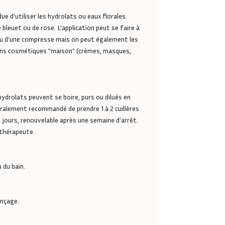
due d'utiliser les hydrolats ou eaux florales.
bleuet ou de rose. L'application peut se faire à
n ou d'une compresse mais on peut également les
ons cosmétiques "maison" (crèmes, masques,
hydrolats peuvent se boire, purs ou dilués en
éralement recommandé de prendre 1 à 2 cuillères
1 jours, renouvelable après une semaine d'arrêt.
 thérapeute.
 du bain.
inçage.