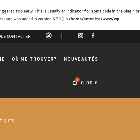
ggered too early. This is usually an indicator for some code in the plugin or
ssage was added in version 6.7.0.) in
/home/amenite/www/wp-

US CONTACTER
IE
OÙ ME TROUVER?
NOUVEAUTÉS
0,00
€
TIQUES