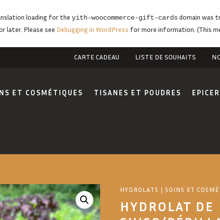
anslation loading for the
domain was tri
yith-woocommerce-gift-cards
or later. Please see
Debugging in WordPress
for more information. (This me
CARTE CADEAU
LISTE DE SOUHAITS
NO
NS ET COSMÉTIQUES
TISANES ET POUDRES
EPICER
HYDROLATS
|
SOINS ET COSMÉ
HYDROLAT DE