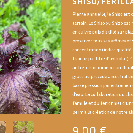
SHISO/PÉRILL
Plante annuelle, le Shiso est 
terrain. Le Shiso ou Shizo est r
en cuivre puis distillé sur plac
préserver tous ses arômes et 
concentration (indice qualité 
fraîche par litre d’hydrolat). 
autrefois nommé « eau flora
grâce au procédé ancestral de 
basse pression par entrainem
d’eau. La collaboration du ch
famille et du ferronnier d’un 
permit la création de notre al
9,00
€