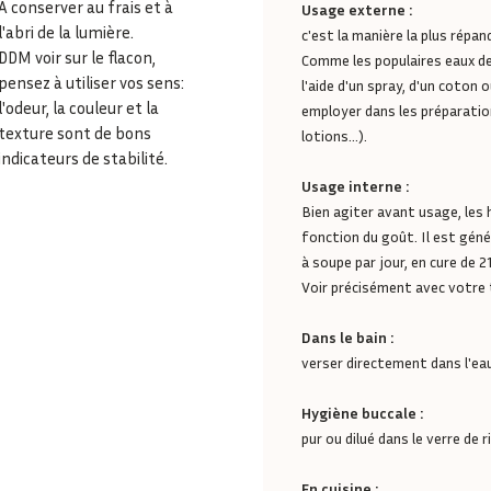
À conserver au frais et à
Usage externe :
l'abri de la lumière.
c'est la manière la plus répan
DDM voir sur le flacon,
Comme les populaires eaux de 
pensez à utiliser vos sens:
l'aide d'un spray, d'un coto
l'odeur, la couleur et la
employer dans les préparati
texture sont de bons
lotions...).
indicateurs de stabilité.
Usage interne :
Bien agiter avant usage, les 
fonction du goût. Il est gén
à soupe par jour, en cure de 2
Voir précisément avec votre
Dans le bain :
verser directement dans l'eau
Hygiène buccale :
pur ou dilué dans le verre de r
En cuisine :