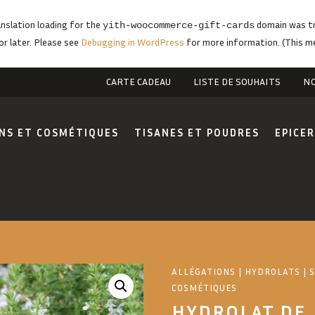
anslation loading for the
domain was tri
yith-woocommerce-gift-cards
or later. Please see
Debugging in WordPress
for more information. (This me
CARTE CADEAU
LISTE DE SOUHAITS
NO
NS ET COSMÉTIQUES
TISANES ET POUDRES
EPICER
ALLÉGATIONS
|
HYDROLATS
|
S
COSMÉTIQUES
HYDROLAT DE