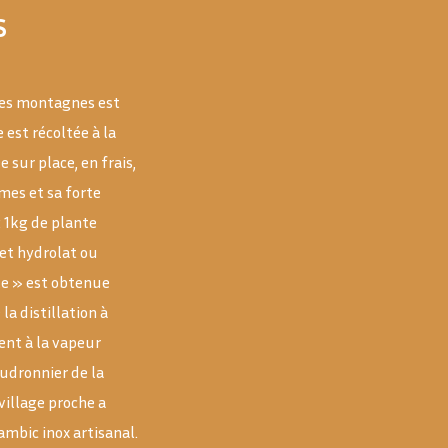
S
 des montagnes est
e est récoltée à la
e sur place, en frais,
mes et sa forte
: 1kg de plante
Cet hydrolat ou
le » est obtenue
la distillation à
ent à la vapeur
audronnier de la
village proche a
ambic inox artisanal.