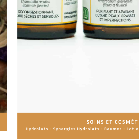
SOINS ET COSMÉT
Hydrolats - Synergies Hydrolats - Baumes - Lotio