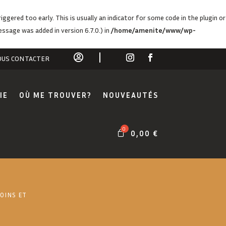
ggered too early. This is usually an indicator for some code in the plugin or
ssage was added in version 6.7.0.) in
/home/amenite/www/wp-

US CONTACTER
IE
OÙ ME TROUVER?
NOUVEAUTÉS
0,00
€
OINS ET