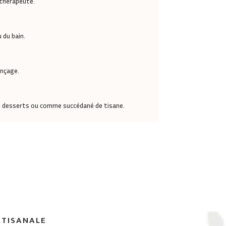
 thérapeute.
 du bain.
inçage.
u desserts ou comme succédané de tisane.
RTISANALE