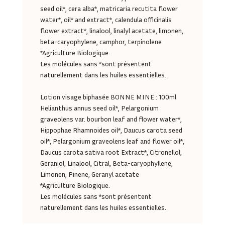
seed oil*, cera alba*, matricaria recutita flower
water*, oil* and extract*, calendula officinalis
flower extract*, linalool, linalyl acetate, limonen,
beta-caryophylene, camphor, terpinolene
*Agriculture Biologique.
Les molécules sans *sont présentent
naturellement dans les huiles essentielles.
Lotion visage biphasée BONNE MINE : 100ml
Helianthus annus seed oil*, Pelargonium
graveolens var. bourbon leaf and flower water*,
Hippophae Rhamnoides oil*, Daucus carota seed
oil*, Pelargonium graveolens leaf and flower oil*,
Daucus carota sativa root Extract*, Citronellol,
Geraniol, Linalool, Citral, Beta-caryophyllene,
Limonen, Pinene, Geranyl acetate
0,00
€
*Agriculture Biologique.
Les molécules sans *sont présentent
naturellement dans les huiles essentielles.