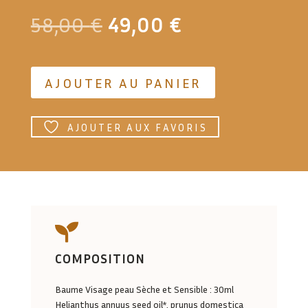
Le
Le
58,00
€
49,00
€
prix
prix
initial
actuel
était :
est :
AJOUTER AU PANIER
58,00 €.
49,00 €.
AJOUTER AUX FAVORIS

COMPOSITION
Baume Visage peau Sèche et Sensible : 30ml
Helianthus annuus seed oil*, prunus domestica