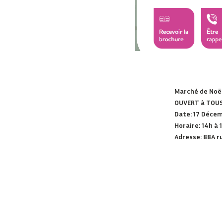
Marché de Noël
OUVERT à TOU
Date: 17 Déce
Horaire: 14h à 
Adresse: 88A r