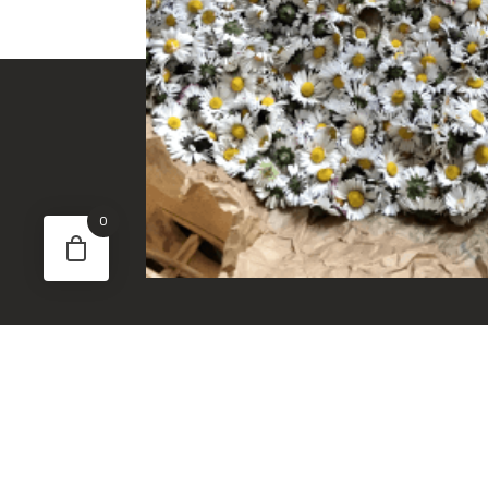
0
BO
TI
SOI
EPI
EDI