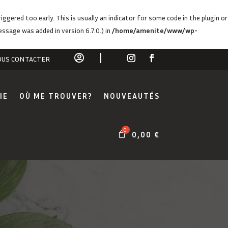
ggered too early. This is usually an indicator for some code in the plugin or
ssage was added in version 6.7.0.) in
/home/amenite/www/wp-

US CONTACTER
IE
OÙ ME TROUVER?
NOUVEAUTÉS
0,00
€