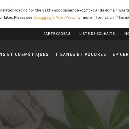
anslation loading for the
domain was tri
yith-woocommerce-gift-cards
or later. Please see
Debugging in WordPress
for more information. (This me
CARTE CADEAU
LISTE DE SOUHAITS
NO
NS ET COSMÉTIQUES
TISANES ET POUDRES
EPICER