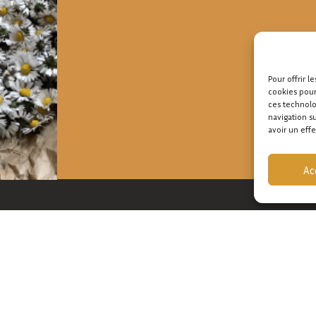
Pour offrir l
cookies pour
ces technolo
navigation s
avoir un effe
Ac
UTIQUE
A PROPOS
ATELIERS ET MARCHÉ
SANES
CONTACT
NS
CERIE
TIONS LIMITÉES
MENTIONS LÉGALES